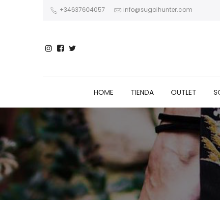
+34637604057
info@sugoihunter.com
HOME
TIENDA
OUTLET
S