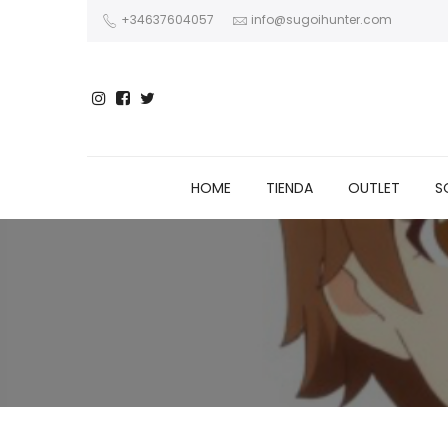
+34637604057
info@sugoihunter.com
HOME
TIENDA
OUTLET
S