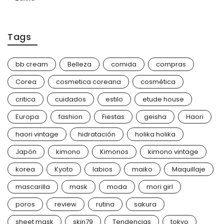
Tags
bb cream
Belleza
comida
compras
Corea
cosmetica coreana
cosmética
critica
cuidados
estilo
etude house
Europa
fashion
Fiestas
geisha
Haori
haori vintage
hidratación
holika holika
Japón
kimono
Kimonos
kimono vintage
korea
Kyoto
labios
maiko
Maquillaje
mascarilla
mask
moda
mori girl
poros
review
rutina
sakura
sheet mask
skin79
Tendencias
tokyo