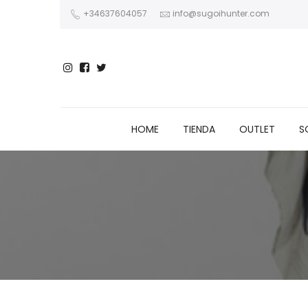
+34637604057
info@sugoihunter.com
HOME
TIENDA
OUTLET
S