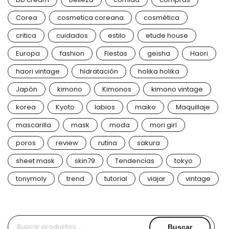
Corea
cosmetica coreana
cosmética
critica
cuidados
estilo
etude house
Europa
fashion
Fiestas
geisha
Haori
haori vintage
hidratación
holika holika
Japón
kimono
Kimonos
kimono vintage
korea
Kyoto
labios
maiko
Maquillaje
mascarilla
mask
moda
mori girl
poros
review
rutina
sakura
sheet mask
skin79
Tendencias
tokyo
tonymoly
trend
tutorial
viajar
vintage
Buscar
Buscar