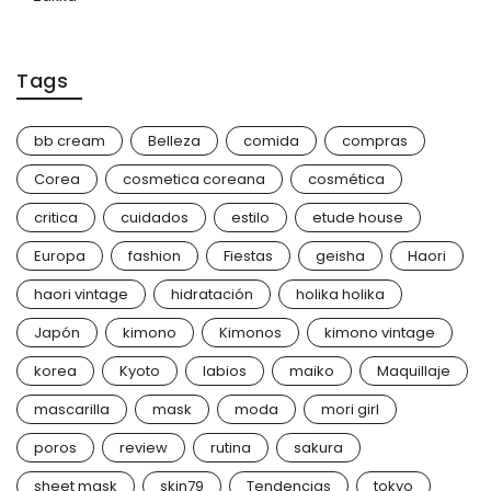
Tags
bb cream
Belleza
comida
compras
Corea
cosmetica coreana
cosmética
critica
cuidados
estilo
etude house
Europa
fashion
Fiestas
geisha
Haori
haori vintage
hidratación
holika holika
Japón
kimono
Kimonos
kimono vintage
korea
Kyoto
labios
maiko
Maquillaje
mascarilla
mask
moda
mori girl
poros
review
rutina
sakura
sheet mask
skin79
Tendencias
tokyo