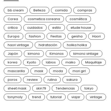
bb cream
Belleza
comida
compras
Corea
cosmetica coreana
cosmética
critica
cuidados
estilo
etude house
Europa
fashion
Fiestas
geisha
Haori
haori vintage
hidratación
holika holika
Japón
kimono
Kimonos
kimono vintage
korea
Kyoto
labios
maiko
Maquillaje
mascarilla
mask
moda
mori girl
poros
review
rutina
sakura
sheet mask
skin79
Tendencias
tokyo
tonymoly
trend
tutorial
viajar
vintage