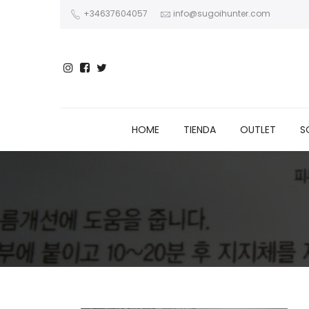
+34637604057
info@sugoihunter.com
HOME
TIENDA
OUTLET
S