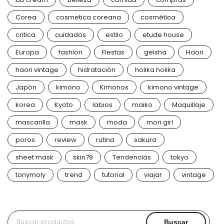
Corea
cosmetica coreana
cosmética
critica
cuidados
estilo
etude house
Europa
fashion
Fiestas
geisha
Haori
haori vintage
hidratación
holika holika
Japón
kimono
Kimonos
kimono vintage
korea
Kyoto
labios
maiko
Maquillaje
mascarilla
mask
moda
mori girl
poros
review
rutina
sakura
sheet mask
skin79
Tendencias
tokyo
tonymoly
trend
tutorial
viajar
vintage
Buscar
Buscar