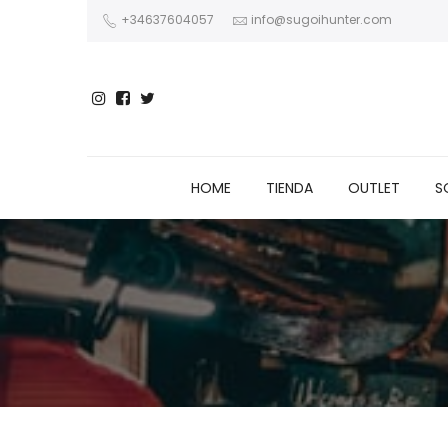
+34637604057
info@sugoihunter.com
HOME
TIENDA
OUTLET
S