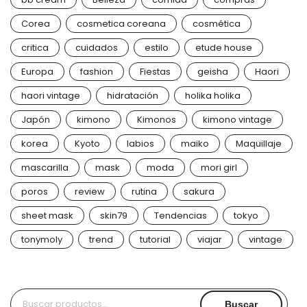
Corea
cosmetica coreana
cosmética
critica
cuidados
estilo
etude house
Europa
fashion
Fiestas
geisha
Haori
haori vintage
hidratación
holika holika
Japón
kimono
Kimonos
kimono vintage
korea
Kyoto
labios
maiko
Maquillaje
mascarilla
mask
moda
mori girl
poros
review
rutina
sakura
sheet mask
skin79
Tendencias
tokyo
tonymoly
trend
tutorial
viajar
vintage
Buscar
Buscar