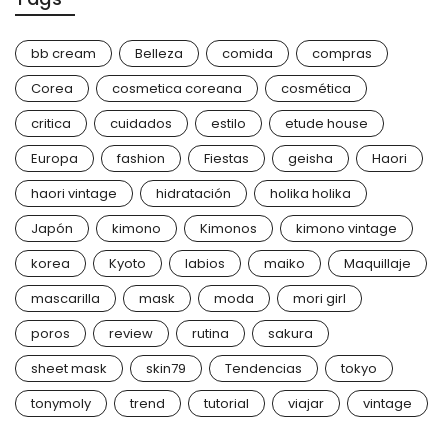
bb cream
Belleza
comida
compras
Corea
cosmetica coreana
cosmética
critica
cuidados
estilo
etude house
Europa
fashion
Fiestas
geisha
Haori
haori vintage
hidratación
holika holika
Japón
kimono
Kimonos
kimono vintage
korea
Kyoto
labios
maiko
Maquillaje
mascarilla
mask
moda
mori girl
poros
review
rutina
sakura
sheet mask
skin79
Tendencias
tokyo
tonymoly
trend
tutorial
viajar
vintage