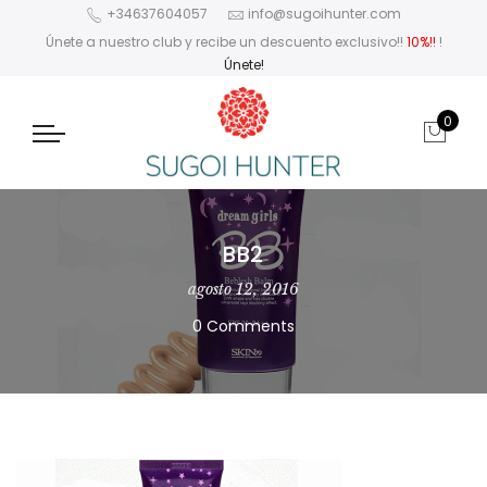
+34637604057
info@sugoihunter.com
Únete a nuestro club y recibe un descuento exclusivo!!
10%!!
!
Únete!
0
BB2
agosto 12, 2016
0 Comments