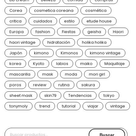
Corea
cosmetica coreana
cosmética
critica
cuidados
estilo
etude house
Europa
fashion
Fiestas
geisha
Haori
haori vintage
hidratación
holika holika
Japón
kimono
Kimonos
kimono vintage
korea
Kyoto
labios
maiko
Maquillaje
mascarilla
mask
moda
mori girl
poros
review
rutina
sakura
sheet mask
skin79
Tendencias
tokyo
tonymoly
trend
tutorial
viajar
vintage
Buscar
Buscar